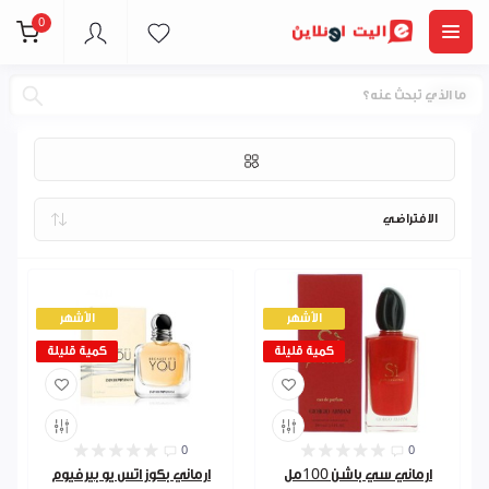
0
عطور
الأشهر
الأشهر
كمية قليلة
كمية قليلة
0
0
ارماني سي باشن 100مل
ارماني بكوز اتس يو بيرفيوم