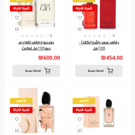
كمية قليلة
كمية قليلة
0
0
رماني سي باشن ايكلات -
جورجيو ارماني اكوا دي
100مل
جيو100مل تواليت
₪600.00
₪454.00
اضافة للسلة
اضافة للسلة
الأشهر
الأشهر
كمية قليلة
كمية قليلة